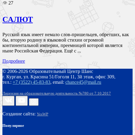
👁
27
САЛЮТ
Русский язык имеет немало слов-пришельцев, обретших, как
бы, вторую родину в языковой стихии огромной
континентальной империи, преемницей которой является
ныне Российская Федерация. Ещё с ...
Подробнее
© 2006-2026 Образовательный Центр Шанс
г. Курган, ул. Красина 51/Гоголя 11, 3й этаж, офис 309,
тел.:
+7 (3522) 45-83-83
,
email:
chance45@mail.ru
Лицензия на образовательную деятельность №780 от 7.10.2017
Создание сайта:
YesWP
Популярное