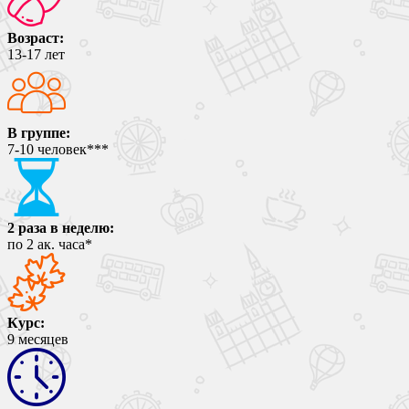
Возраст:
13-17
лет
В группе:
7-10
человек***
2 раза в неделю:
по
2
ак. часа*
Курс:
9
месяцев