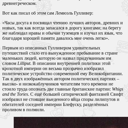
древнегреческом.
Вот как писал об этом сам Лемюэль Гулливер:
«Часы досуга я посвящал чтению лучших авторов, древних и
новых, так как всегда запасался в дорогу книгами; на берегу
же наблюдал нравы и обычаи туземцев и изучал их язык, что
благодаря хорошей памяти давалось мне очень легко».
Первым из описанных Гулливером удивительных
путешествий стало его вынужденное пребывание в стране
маленьких людей, которую он назвал придуманным им
словом
Lilliput
. В описании внутренней политики этой
крохотной империи он весьма прозрачно изобразил
политическое устройство современной ему Великобритании.
Так в двух изображённых автором политических партиях –
высоко- и низкокаблучников читателям того времени не
стоило труда опознать две главные британские партии:
Whigs
and the Tories
. С ещё большей сатирической фантазией Свифт
изобразил не стоящие выеденного яйца споры лилипутов и
обитателей соседней империи Блефуску, разделённых
проливом в полмили.