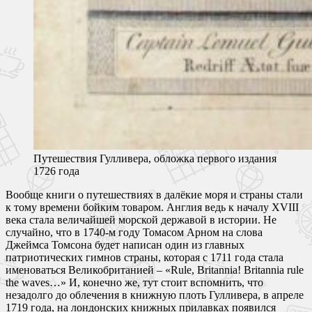
Путешествия Гулливера, обложка первого издания
1726 года
Вообще книги о путешествиях в далёкие моря и страны стали
к тому времени бойким товаром. Англия ведь к началу XVIII
века стала величайшей морской державой в истории. Не
случайно, что в 1740-м году Томасом Арном на слова
Джеймса Томсона будет написан один из главных
патриотических гимнов страны, которая с 1711 года стала
именоваться Великобританией – «Rule, Britannia! Britannia rule
the waves…» И, конечно же, тут стоит вспомнить, что
незадолго до облечения в книжную плоть Гулливера, в апреле
1719 года, на лондонских книжных прилавках появился