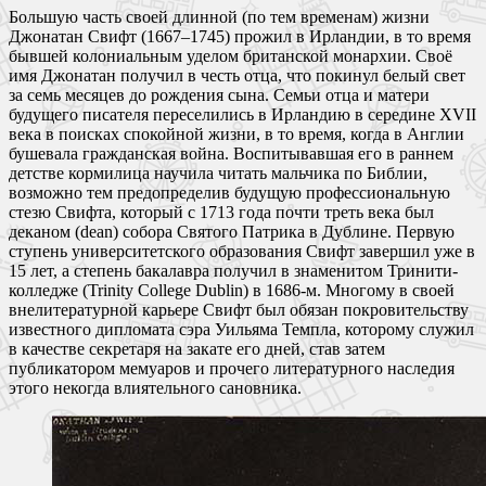
Большую часть своей длинной (по тем временам) жизни
Джонатан Свифт (1667–1745) прожил в Ирландии, в то время
бывшей колониальным уделом британской монархии. Своё
имя Джонатан получил в честь отца, что покинул белый свет
за семь месяцев до рождения сына. Семьи отца и матери
будущего писателя переселились в Ирландию в середине XVII
века в поисках спокойной жизни, в то время, когда в Англии
бушевала гражданская война. Воспитывавшая его в раннем
детстве кормилица научила читать мальчика по Библии,
возможно тем предопределив будущую профессиональную
стезю Свифта, который с 1713 года почти треть века был
деканом (dean) собора Святого Патрика в Дублине. Первую
ступень университетского образования Свифт завершил уже в
15 лет, а степень бакалавра получил в знаменитом Тринити-
колледже (Trinity College Dublin) в 1686-м. Многому в своей
внелитературной карьере Свифт был обязан покровительству
известного дипломата сэра Уильяма Темпла, которому служил
в качестве секретаря на закате его дней, став затем
публикатором мемуаров и прочего литературного наследия
этого некогда влиятельного сановника.