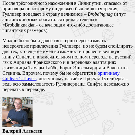
После трёхгодичного нахождения в Лилипутии, спасаясь от
приговора по которому он должен был лишится зрения,
Гулливер попадает в страну великанов –
Brobdingnag
(и тут
английский язык обогатился прилагательным
«Brobdingnagian» означающим что-либо достигающее
гигантских размеров).
Можно было бы и далее твиттерно пересказывать
невероятные приключения Гулливера, но не будем спойлирить
для тех, кто ещё не имел возможности прочесть великую
книгу Свифта и в замечательном полном переводе на русский
язык Адриана Франковского и в переводах адаптациях
сказочницы Тамары Габбе, Борис Энгельгардта и Валентина
Стенича. Впрочем, почему бы не обратится к
оригиналу
Gulliver’s Travels
, доступному на сайте Проекта Гутенберга –
ведь всю замысловатость Гулливерианы Свифта невозможно
передать в переводе.
Валерий Алексеев