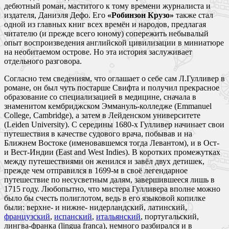
дебютный роман, маститого к тому времени журналиста и
издателя, Даниэля Дефо. Его
«Робинзон Крузо»
также стал
одной из главных книг всех времён и народов, предлагая
читателю (и прежде всего юному) сопережить небывалый
опыт воспроизведения английской цивилизации в миниатюре
на необитаемом острове. Но эта история заслуживает
отдельного разговора.
Согласно тем сведениям, что оглашает о себе сам Л.Гулливер в
романе, он был чуть постарше Свифта и получил прекрасное
образование со специализацией в медицине, сначала в
знаменитом кембриджском Эммануль-колледже (Emmanuel
College, Cambridge), а затем в Лейденском университете
(Leiden University). С середины 1680-х Гулливер начинает свои
путешествия в качестве судового врача, побывав и на
Ближнем Востоке (именовавшемся тогда Левантом), и в Ост-
и Вест-Индии (East and West Indies). В коротких промежутках
между путешествиями он женился и завёл двух детишек,
прежде чем отправился в 1699-м в своё легендарное
путешествие по несусветным далям, завершившееся лишь в
1715 году. Любопытно, что мистера Гулливера вполне можно
было бы счесть полиглотом, ведь в его языковой копилке
были: верхне- и нижне- нидерландский, латинский,
французский
,
испанский
,
итальянский
, португальский,
лингва-франка (lingua franca), немного разбирался и в