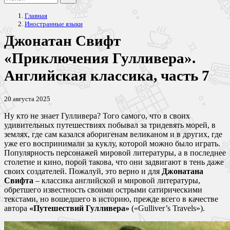
Главная
Иностранные языки
Джонатан Свифт
«Приключения Гулливера».
Английская классика, часть 7
20 августа 2025
Ну кто не знает Гулливера? Того самого, что в своих
удивительных путешествиях побывал за тридевять морей, в
землях, где сам казался аборигенам великаном и в других, где
уже его воспринимали за куклу, которой можно было играть.
Популярность персонажей мировой литературы, а в последнее
столетие и кино, порой такова, что они задвигают в тень даже
своих создателей. Пожалуй, это верно и для
Джонатана
Свифта
– классика английской и мировой литературы,
обретшего известность своими острыми сатирическими
текстами, но вошедшего в историю, прежде всего в качестве
автора
«Путешествий Гулливера»
(«Gulliver’s Travels»).