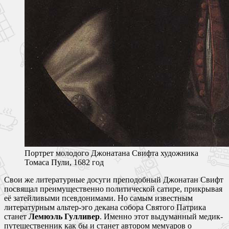
Портрет молодого Джонатана Свифта художника
Томаса Пули, 1682 год
Свои же литературные досуги преподобный Джонатан Свифт
посвящал преимущественно политической сатире, прикрывая
её затейливыми псевдонимами. Но самым известным
литературным альтер-эго декана собора Святого Патрика
станет
Лемюэль Гулливер
. Именно этот выдуманный медик-
путешественник как бы и станет автором мемуаров о