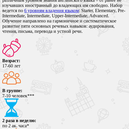
различным уровнем знания английского языка – от ранее не
изучавших иностранный до владеющих им свободно. Набор
ведется по
6 уровням владения языком
: Starter, Elementary, Pre-
Intermediate, Intermediate, Upper-Intermediate, Advanced.
Обучение направлено на гармоничное и систематическое
развитие пяти основных речевых навыков: аудирования,
чтения, письма, перевода и устной речи.
Возраст:
17-60
лет
В группе:
7-10
человек***
2 раза в неделю:
по
2
ак. часа*