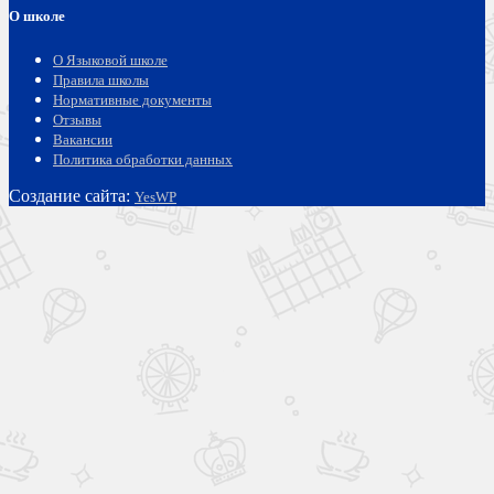
О школе
О Языковой школе
Правила школы
Нормативные документы
Отзывы
Вакансии
Политика обработки данных
Создание сайта:
YesWP