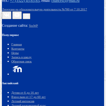
тел.:
+7 (3522) 45-83-83
,
email:
chance45@mail.ru
Лицензия на образовательную деятельность №780 от 7.10.2017
Создание сайта:
YesWP
Популярное
Главная
Контакты
Цены
Запись в школу
Обратная связь
Английский
Детям от 6 до 16 лет
Взрослым от 17 до 60 лет
Летний интенсив
Летний разговорный курс