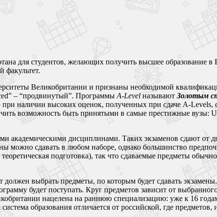
тана для студентов, желающих получить высшее образование в 
 факультет.
рситеты Великобритании и признаны необходимой квалификацией
nced” – “продвинутый”. Программы
A-Level
называют
Золотым с
при наличии высоких оценок, полученных при сдаче A-Levels, с
ь возможность быть принятыми в самые престижные вузы: Universi
ми академическими дисциплинами. Таких экзаменов сдают от дв
ны можно сдавать в любом наборе, однако большинство предпоч
и теоретическая подготовка), так что сдаваемые предметы обыч
нт должен выбрать предметы, по которым будет сдавать экзамены.
ограмму будет поступать. Круг предметов зависит от выбранного
еликобритании нацелена на раннюю специализацию: уже к 16 года
система образования отличается от российской, где предметов, 