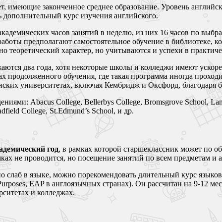
ет, имеющие законченное среднее образование. Уровень английс
ь дополнительный курс изучения английского.
 академических часов занятий в неделю, из них 16 часов по выб
работы предполагают самостоятельное обучение в библиотеке, к
о теоретический характер, но учитываются и успехи в практиче
аются два года, хотя некоторые школы и колледжи имеют ускоре
х продолженного обучения, где такая программа иногда проход
ских университетах, включая Кембридж и Оксфорд, благодаря бо
ми: Abacus College, Bellerbys College, Bromsgrove School, Lanci
adfield College, St.Edmund’s School, и др.
демический год
, в рамках которой старшеклассник может по о
ках не проводится, но посещение занятий по всем предметам и а
 но слаб в языке, можно порекомендовать длительный курс язык
c Purposes, EAP в англоязычных странах). Он рассчитан на 9-12 ме
рситетах и колледжах.