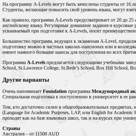
На программу A-Levels могут быть зачислены студенты от 16 л
Студенты, желающие повысить свой уровень языка, могут взят
Как правило, программа A-Levels предусматривает от 20 до 25
английскому языку. Регулярные домашние задания и курсовые 
усваиваемый при подготовке к A-Levels, носит преимущественн
Большинство программ, ведущих к экзаменам A-Level, продолж
подготовку можно в частных школах-пансионах или в колледжа
имеют намного большие шансы для поступления во всех британ
Программа
A-Levels
предлагается следующими учебными заведения
School, St.Lawrence College, St.Bede’s School, Box Hill School, Br
Другие варианты
Очень напоминает
Foundation
программа
Международный ака
Специальная подготовка к поступлению в университет в ее рам
Тем, кто достаточно силен в общеобразовательных предметах,
(Language for Academic Purposes, LAP, или English for Academi
проходят как на базе языковых школ, так и на курсах при униве
Страны
Австралия – от 11500 AUD