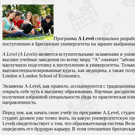
Программа
A Level
специально разрабо
поступлению в Британские университеты на заранее выбранный
A Level (A Levels)
являются вступительными экзаменами в униве
высшие учебные заведения по всему миру. “А” означает “adva
наилучшую подготовку к поступлению в университеты. Только 
высокоспециализированные курсы, как медицина, а также получит
London и London School of Economics.
Экзамены A-Level, как правило, ассоциируются с традиционны
открыть себе путь к высшему образованию. Научные дисципли
получения избранной специальности (будь то практическая ил
направленность.
Перед тем, как начать свою учебу по программе A-Level, студе
студент должен уже точно знать, на какую университетскую пр
Levels свидетельствует о том, что образовательная система В
определять его будущую карьеру. В этом отношении британская 