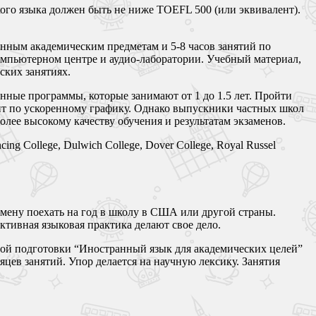
кого языка должен быть не ниже TOEFL 500 (или эквивалент).
ранным академическим предметам и 5-8 часов занятий по
омпьютерном центре и аудио-лаборатории. Учебный материал,
ских занятиях.
нные программы, которые занимают от 1 до 1.5 лет. Пройти
ит по ускоренному графику. Однако выпускники частных школ
лее высокому качеству обучения и результатам экзаменов.
ng College, Dulwich College, Dover College, Royal Russel
бмену поехать на год в школу в США или другой страны.
ктивная языковая практика делают свое дело.
овой подготовки “Иностранный язык для академических целей”
сяцев занятий. Упор делается на научную лексику. Занятия