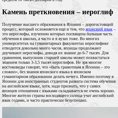
Камень преткновения – иероглиф
Получение высшего образования в Японии – дорогостоящий
процесс, который осложняется еще и тем, что
японский язык
–
это иероглифы, изучению которых посвящена большая часть
обучения в школах, а часто и в вузах тоже. Во многих
университетах на гуманитарных факультетах иероглифике
отводится довольно много часов, японцы продолжают
доучивают иероглифы, доводя их знание до 6-7 тысяч. Для
сравнения, выпускник старшей школы может похвастаться
знанием только 3-3,5 тысяч иероглифов. Не зря многие
востоковеды говорят, что «быть грамотным в Японии ‒ это
сложно», без знания японского языка в японском
гуманитарном образовании делать нечего. Именно поэтому в
Японии для иностранных студентов развита система обучения
на английском языке, хотя, надо признать, что у самих
японцев отношения с языками складывается не очень хорошо.
Многие жители страны восходящего солнца учат английский
язык годами, и часто практически безуспешно.