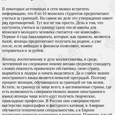
В некоторых источниках в сети можно встретить
информацию, что 8 из 10 японских студентов предпочитают
учиться за границей. На самом же деле это утверждение имеет
ряд противоречий. Тут все не так просто. Дело в том, что
поступить учиться за границу сразу после школы для
японского молодого человека считается «не комильфо».
Первые 4 года бакалавриата, которые, как правило, являются
базой, японцы предпочитают получать на родине, а уже
после, если амбиции и финансы позволяют, можно
отправиться и за рубеж.
Японцу, воспитанному в духе коллективизма, в среде,
заточенной на следование некому весьма среднему стандарту,
сложно покинуть привычную обстановку, свою страну,
вырваться в лидеры и начать выделяться. Да и слабое знание
иностранного языка является немалой преградой. Поэтому
процент японцев, обучающихся за границей не так велик.
Кстати, за границу (и чаще всего, в англоязычные страны, где
есть возможность совершенствовать знание иностранного
языка) японцы чаще всего едут получать творческие,
прикладные профессии. В России они совершенствуют
мастерство хореографии и фигурного катания, в Америке
обучаются техническим специальностям, а в Европе
постигают тонкости кулинарии и виноделия. Помните, как об