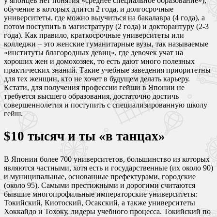
у японцев нет понятия «среднее специальное образование»),
обучение в которых длится 2 года, и долгосрочные
университеты, где можно выучиться на бакалавра (4 года), а
потом поступить в магистратуру (2 года) и докторантуру (2-3
года). Как правило, краткосрочные университеты или
колледжи ‒ это женские гуманитарные вузы, так называемые
«институты благородных девиц», где девочек учат на
хороших жен и домохозяек, то есть дают много полезных
практических знаний. Такие учебные заведения приоритетны
для тех женщин, кто не хочет в будущем делать карьеру.
Кстати, для получения профессии гейши в Японии не
требуется высшего образования, достаточно достичь
совершеннолетия и поступить с специализированную школу
гейш.
$10 тысяч и ты «в танцах»
В Японии более 700 университетов, большинство из которых
являются частными, хотя есть и государственные (их около 90)
и муниципальные, основанные префектурами, городские
(около 95). Самыми престижными и дорогими считаются
бывшие многопрофильные императорские университеты:
Токийский, Киотоский, Осакский, а также университеты
Хоккайдо и Тохоку, лидеры учебного процесса. Токийский по