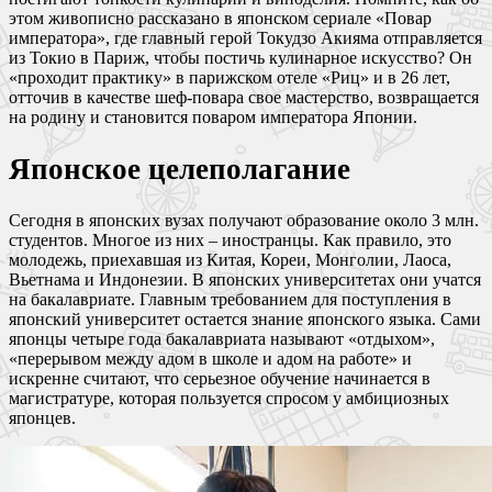
этом живописно рассказано в японском сериале «Повар
императора», где главный герой Токудзо Акияма отправляется
из Токио в Париж, чтобы постичь кулинарное искусство? Он
«проходит практику» в парижском отеле «Риц» и в 26 лет,
отточив в качестве шеф-повара свое мастерство, возвращается
на родину и становится поваром императора Японии.
Японское целеполагание
Сегодня в японских вузах получают образование около 3 млн.
студентов. Многое из них – иностранцы. Как правило, это
молодежь, приехавшая из Китая, Кореи, Монголии, Лаоса,
Вьетнама и Индонезии. В японских университетах они учатся
на бакалавриате. Главным требованием для поступления в
японский университет остается знание японского языка. Сами
японцы четыре года бакалавриата называют «отдыхом»,
«перерывом между адом в школе и адом на работе» и
искренне считают, что серьезное обучение начинается в
магистратуре, которая пользуется спросом у амбициозных
японцев.