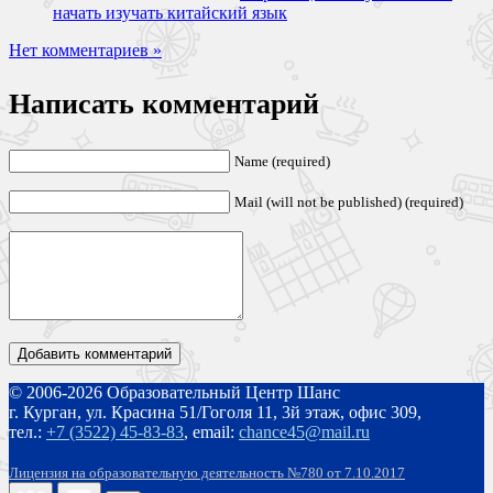
начать изучать китайский язык
Нет комментариев »
Написать комментарий
Name (required)
Mail (will not be published) (required)
© 2006-2026 Образовательный Центр Шанс
г. Курган, ул. Красина 51/Гоголя 11, 3й этаж, офис 309,
тел.:
+7 (3522) 45-83-83
,
email:
chance45@mail.ru
Лицензия на образовательную деятельность №780 от 7.10.2017