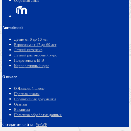
Обратная связь
Английский
Детям от 6 до 16 лет
Взрослым от 17 до 60 лет
Летний интенсив
Летний разговорный курс
Подготовка к ЕГЭ
Корпоративный курс
О школе
О Языковой школе
Правила школы
Нормативные документы
Отзывы
Вакансии
Политика обработки данных
Создание сайта:
YesWP