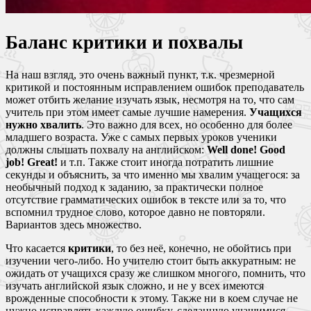
Баланс критики и похвалы
На наш взгляд, это очень важный пункт, т.к. чрезмерной
критикой и постоянным исправлением ошибок преподаватель
может отбить желание изучать язык, несмотря на то, что сам
учитель при этом имеет самые лучшие намерения.
Учащихся
нужно хвалить
. Это важно для всех, но особенно для более
младшего возраста. Уже с самых первых уроков ученики
должны слышать похвалу на английском:
Well done! Good
job! Great!
и т.п. Также стоит иногда потратить лишние
секунды и объяснить, за что именно мы хвалим учащегося: за
необычный подход к заданию, за практически полное
отсутствие грамматических ошибок в тексте или за то, что
вспомнил трудное слово, которое давно не повторяли.
Вариантов здесь множество.
Что касается
критики
, то без неё, конечно, не обойтись при
изучении чего-либо. Но учителю стоит быть аккуратным: не
ожидать от учащихся сразу же слишком многого, помнить, что
изучать английской язык сложно, и не у всех имеются
врожденные способности к этому. Также ни в коем случае не
нужно исправлять каждую ошибку, сделанную учащимися,