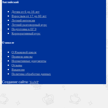
Английский
Детям от 6 до 16 лет
Взрослым от 17 до 60 лет
Летний интенсив
Летний разговорный курс
Подготовка к ЕГЭ
Корпоративный курс
О школе
О Языковой школе
Правила школы
Нормативные документы
Отзывы
Вакансии
Политика обработки данных
Создание сайта:
YesWP