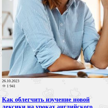
26.10.2023
👁
1 941
Как облегчить изучение новой
лексики на уроках английского