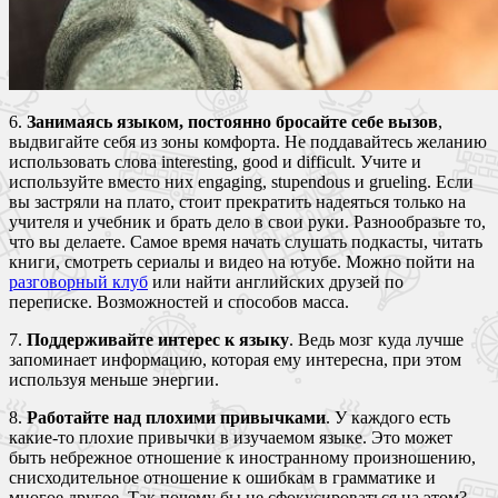
6.
Занимаясь языком, постоянно бросайте себе вызов
,
выдвигайте себя из зоны комфорта. Не поддавайтесь желанию
использовать слова interesting, good и difficult. Учите и
используйте вместо них engaging, stupendous и grueling. Если
вы застряли на плато, стоит прекратить надеяться только на
учителя и учебник и брать дело в свои руки. Разнообразьте то,
что вы делаете. Самое время начать слушать подкасты, читать
книги, смотреть сериалы и видео на ютубе. Можно пойти на
разговорный клуб
или найти английских друзей по
переписке. Возможностей и способов масса.
7.
Поддерживайте интерес к языку
. Ведь мозг куда лучше
запоминает информацию, которая ему интересна, при этом
используя меньше энергии.
8.
Работайте над плохими привычками
. У каждого есть
какие-то плохие привычки в изучаемом языке. Это может
быть небрежное отношение к иностранному произношению,
снисходительное отношение к ошибкам в грамматике и
многое другое. Так почему бы не сфокусироваться на этом?