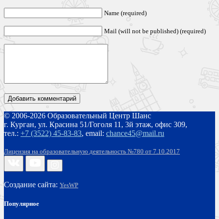
Name (required)
Mail (will not be published) (required)
© 2006-2026 Образовательный Центр Шанс
г. Курган, ул. Красина 51/Гоголя 11, 3й этаж, офис 309,
тел.:
+7 (3522) 45-83-83
,
email:
chance45@mail.ru
Лицензия на образовательную деятельность №780 от 7.10.2017
Создание сайта:
YesWP
Популярное